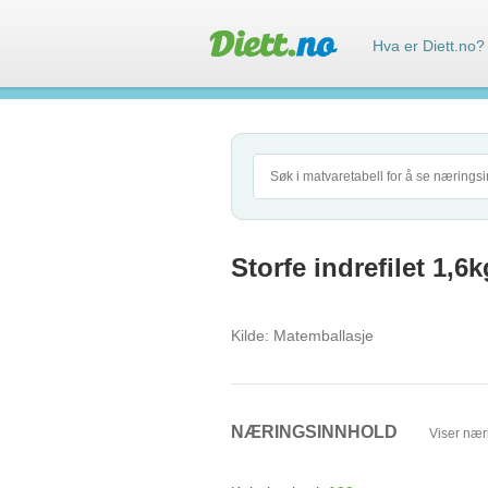
Hva er Diett.no?
Storfe indrefilet 1,6
Kilde:
Matemballasje
NÆRINGSINNHOLD
Viser nær