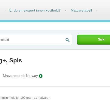
Er du en ekspert innen kosthold?
Matvaretabell
·
·
·
Søk
kg+, Spis
Matvaretabell:
Norway
ingsinnhold for 100 gram av matvaren