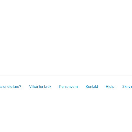
a er diett.no?
Vilkår for bruk
Personvern
Kontakt
Hjelp
Skriv 