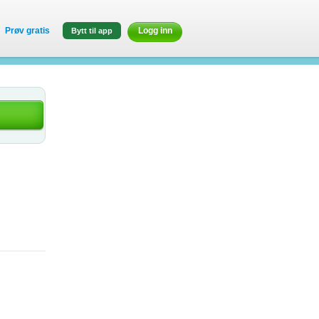
Prøv gratis
Logg inn
Bytt til app