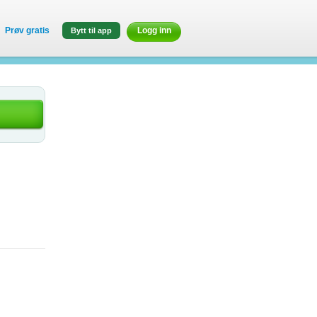
Prøv gratis
Logg inn
Bytt til app