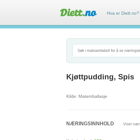
Hva er Diett.no?
Kjøttpudding, Spis
Kilde:
Matemballasje
NÆRINGSINNHOLD
Viser nær