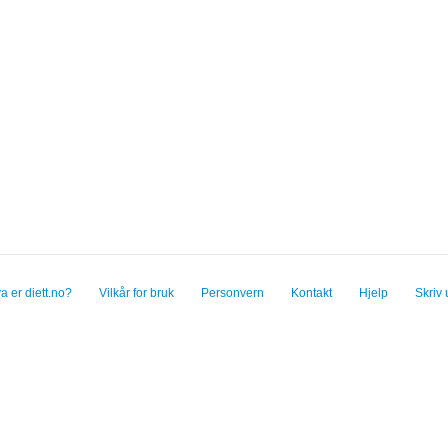
a er diett.no?
Vilkår for bruk
Personvern
Kontakt
Hjelp
Skriv 