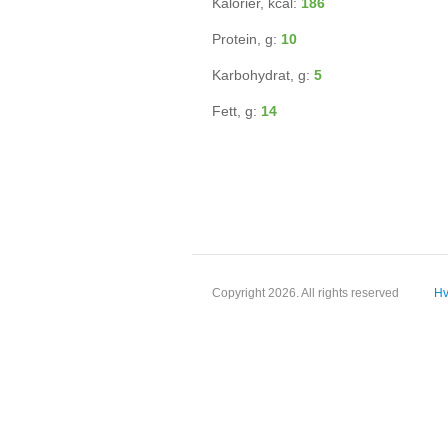
Kalorier, kcal:
186
Protein, g:
10
Karbohydrat, g:
5
Fett, g:
14
Copyright 2026. All rights reserved
Hv