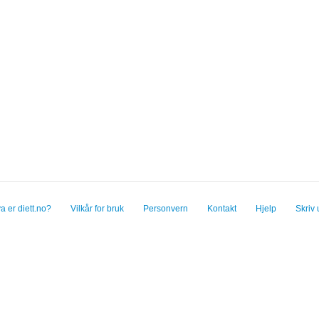
a er diett.no?
Vilkår for bruk
Personvern
Kontakt
Hjelp
Skriv 