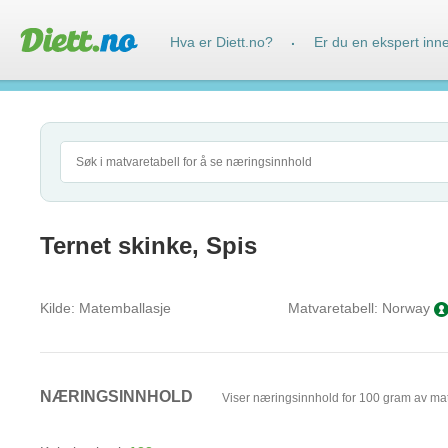
Hva er Diett.no?
Er du en ekspert inn
·
Ternet skinke, Spis
Kilde:
Matemballasje
Matvaretabell:
Norway
NÆRINGSINNHOLD
Viser næringsinnhold for 100 gram av ma