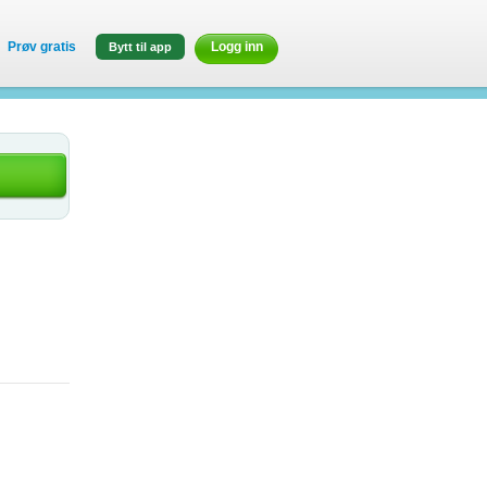
Prøv gratis
Logg inn
Bytt til app