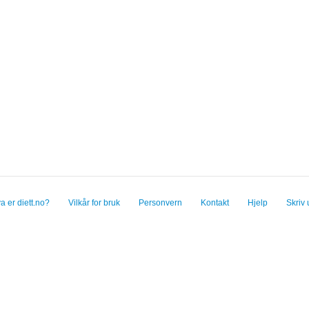
a er diett.no?
Vilkår for bruk
Personvern
Kontakt
Hjelp
Skriv 