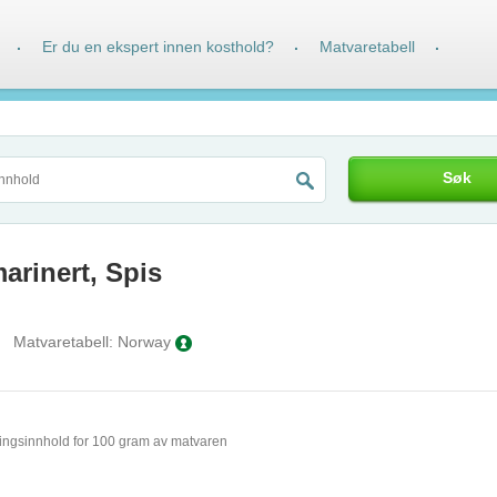
Er du en ekspert innen kosthold?
Matvaretabell
·
·
·
Søk
rinert, Spis
Matvaretabell:
Norway
ingsinnhold for 100 gram av matvaren