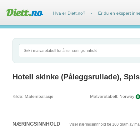
Hva er Diett.no?
Er du en ekspert inn
·
Hotell skinke (Påleggsrullade), Spis
Kilde:
Matemballasje
Matvaretabell:
Norway
NÆRINGSINNHOLD
Viser næringsinnhold for 100 gram av ma