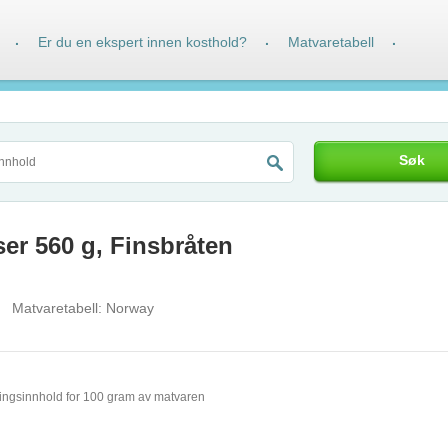
Er du en ekspert innen kosthold?
Matvaretabell
·
·
·
Søk
r 560 g, Finsbråten
Matvaretabell:
Norway
ingsinnhold for 100 gram av matvaren