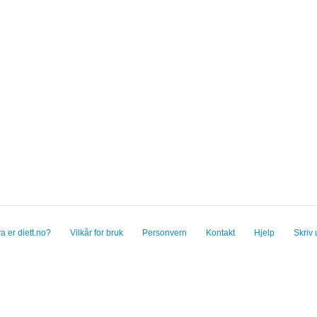
a er diett.no?
Vilkår for bruk
Personvern
Kontakt
Hjelp
Skriv 