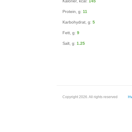
Kalorier, kcal:
145
Protein, g:
11
Karbohydrat, g:
5
Fett, g:
9
Salt, g:
1.25
Copyright 2026. All rights reserved
Hv