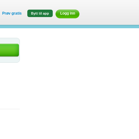
Prøv gratis
Logg inn
Bytt til app