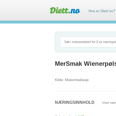
Hva er Diett.no?
MerSmak Wienerpølse
Kilde:
Matemballasje
NÆRINGSINNHOLD
Viser nær