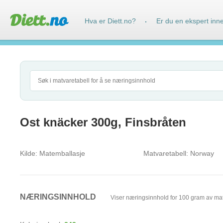
Hva er Diett.no?
Er du en ekspert inn
·
Ost knäcker 300g, Finsbråten
Kilde:
Matemballasje
Matvaretabell:
Norway
NÆRINGSINNHOLD
Viser næringsinnhold for 100 gram av ma