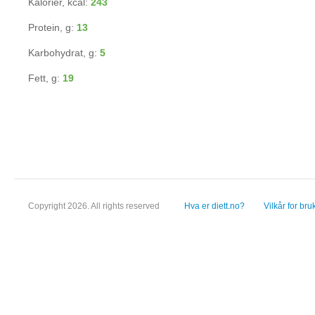
Kalorier, kcal:
243
Protein, g:
13
Karbohydrat, g:
5
Fett, g:
19
Copyright 2026. All rights reserved
Hva er diett.no?
Vilkår for bru