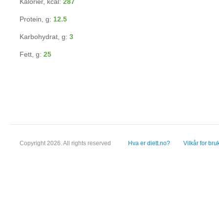
Kalorier, kcal:
287
Protein, g:
12.5
Karbohydrat, g:
3
Fett, g:
25
Copyright 2026. All rights reserved
Hva er diett.no?
Vilkår for bru