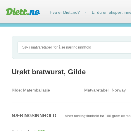
Hva er Diett.no?
Er du en ekspert inn
·
Urøkt bratwurst, Gilde
Kilde:
Matemballasje
Matvaretabell:
Norway
NÆRINGSINNHOLD
Viser næringsinnhold for 100 gram av ma