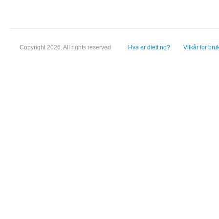
Copyright 2026. All rights reserved
Hva er diett.no?
Vilkår for bru