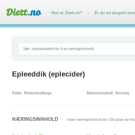
Hva er Diett.no?
Er du en ekspert inn
·
Epleeddik (eplecider)
Kilde:
Matemballasje
Matvaretabell:
Norway
NÆRINGSINNHOLD
Viser næringsinnhold for 100 gram av ma