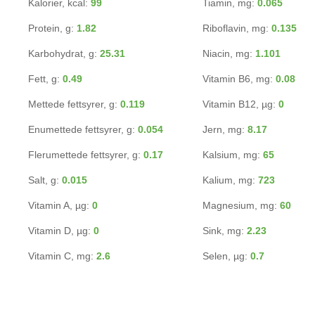
Kalorier, kcal:
99
Tiamin, mg:
0.065
Protein, g:
1.82
Riboflavin, mg:
0.135
Karbohydrat, g:
25.31
Niacin, mg:
1.101
Fett, g:
0.49
Vitamin B6, mg:
0.08
Mettede fettsyrer, g:
0.119
Vitamin B12, µg:
0
Enumettede fettsyrer, g:
0.054
Jern, mg:
8.17
Flerumettede fettsyrer, g:
0.17
Kalsium, mg:
65
Salt, g:
0.015
Kalium, mg:
723
Vitamin A, µg:
0
Magnesium, mg:
60
Vitamin D, µg:
0
Sink, mg:
2.23
Vitamin C, mg:
2.6
Selen, µg:
0.7