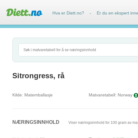
Hva er Diett.no?
Er du en ekspert inn
·
Sitrongress, rå
Kilde:
Matemballasje
Matvaretabell:
Norway
NÆRINGSINNHOLD
Viser næringsinnhold for 100 gram av ma