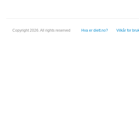
Copyright 2026. All rights reserved
Hva er diett.no?
Vilkår for bru