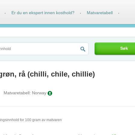
Er du en ekspert innen kosthold?
Matvaretabell
·
·
·
Søk
øn, rå (chilli, chile, chillie)
Matvaretabell:
Norway
ingsinnhold for 100 gram av matvaren