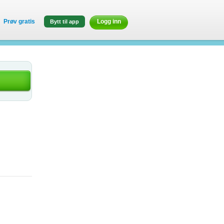
Prøv gratis
Logg inn
Bytt til app