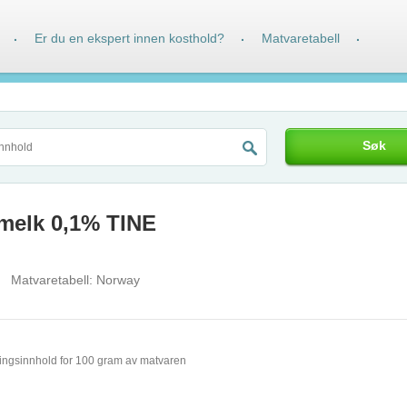
Er du en ekspert innen kosthold?
Matvaretabell
·
·
·
Søk
melk 0,1% TINE
Matvaretabell:
Norway
ingsinnhold for 100 gram av matvaren