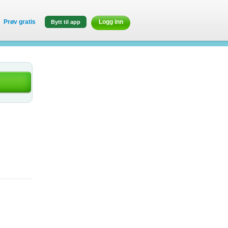
Prøv gratis
Logg inn
Bytt til app