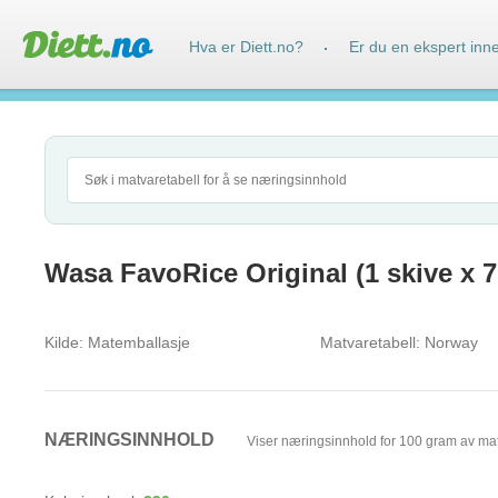
Hva er Diett.no?
Er du en ekspert inn
·
Wasa FavoRice Original (1 skive x 7
Kilde:
Matemballasje
Matvaretabell:
Norway
NÆRINGSINNHOLD
Viser næringsinnhold for 100 gram av ma