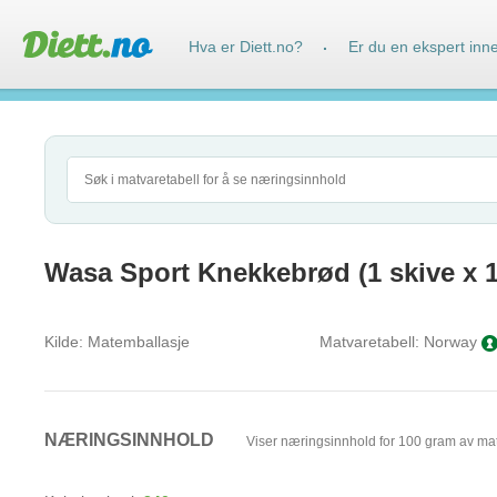
Hva er Diett.no?
Er du en ekspert inn
·
Wasa Sport Knekkebrød (1 skive x 1
Kilde:
Matemballasje
Matvaretabell:
Norway
NÆRINGSINNHOLD
Viser næringsinnhold for 100 gram av ma