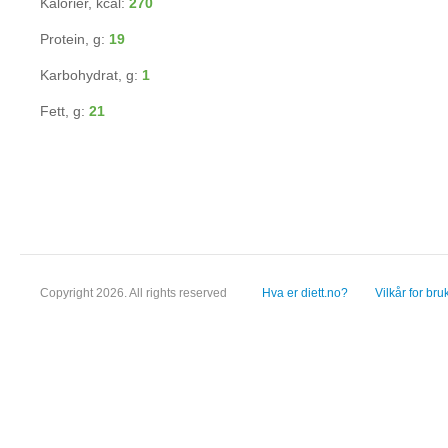
Kalorier, kcal:
270
Protein, g:
19
Karbohydrat, g:
1
Fett, g:
21
Copyright 2026. All rights reserved
Hva er diett.no?
Vilkår for bru