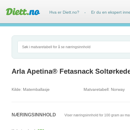
Hva er Diett.no?
Er du en ekspert inn
·
Arla Apetina® Fetasnack Soltørked
Kilde:
Matemballasje
Matvaretabell:
Norway
NÆRINGSINNHOLD
Viser næringsinnhold for 100 gram av ma