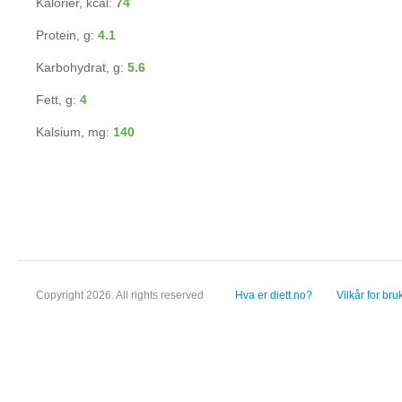
Kalorier, kcal:
74
Protein, g:
4.1
Karbohydrat, g:
5.6
Fett, g:
4
Kalsium, mg:
140
Copyright 2026. All rights reserved
Hva er diett.no?
Vilkår for bru