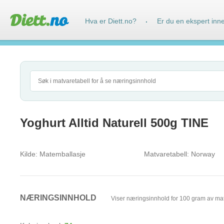
Hva er Diett.no?
Er du en ekspert inn
·
Yoghurt Alltid Naturell 500g TINE
Kilde:
Matemballasje
Matvaretabell:
Norway
NÆRINGSINNHOLD
Viser næringsinnhold for 100 gram av ma