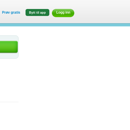
Prøv gratis
Logg inn
Bytt til app