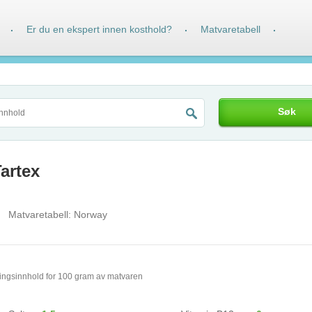
Er du en ekspert innen kosthold?
Matvaretabell
·
·
·
Søk
Tartex
Matvaretabell:
Norway
ingsinnhold for 100 gram av matvaren