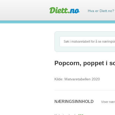
Hva er Diett.no?
Popcorn, poppet i s
Kilde:
Matvaretabellen 2020
NÆRINGSINNHOLD
Viser nær