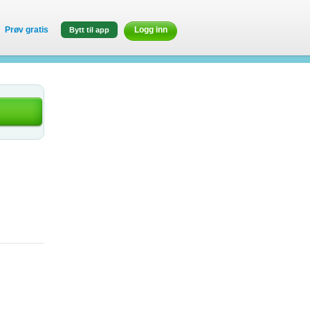
Prøv gratis
Logg inn
Bytt til app