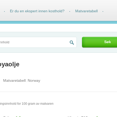
Er du en ekspert innen kosthold?
Matvaretabell
·
·
·
Søk
oyaolje
Matvaretabell:
Norway
ingsinnhold for 100 gram av matvaren