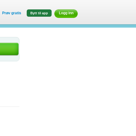
Prøv gratis
Logg inn
Bytt til app