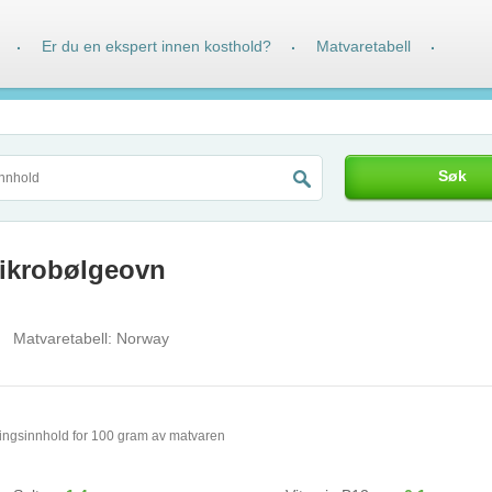
Er du en ekspert innen kosthold?
Matvaretabell
·
·
·
Søk
mikrobølgeovn
Matvaretabell:
Norway
ingsinnhold for 100 gram av matvaren