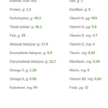
Kalorier, kcal:
541
Salt, g:
1
Protein, g:
1.3
Kostfiber, g:
0
Karbohydrat, g:
46.3
Vitamin A, µg:
453
Tilsatt sukker, g:
46.1
Vitamin D, µg:
5.6
Fett, g:
39
Vitamin E, mg:
4.7
Mettede fettsyrer, g:
17.6
Vitamin C, mg:
0
Enumettede fettsyrer, g:
5.9
Tiamin, mg:
0.02
Flerumettede fettsyrer, g:
12.7
Riboflavin, mg:
0.09
Omega 3, g:
1.28
Niacin, mg:
0
Omega 6, g:
6.85
Vitamin B6, mg:
0.02
Kolesterol, mg:
94
Folat, µg:
11