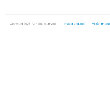
Copyright 2026. All rights reserved
Hva er diett.no?
Vilkår for bru