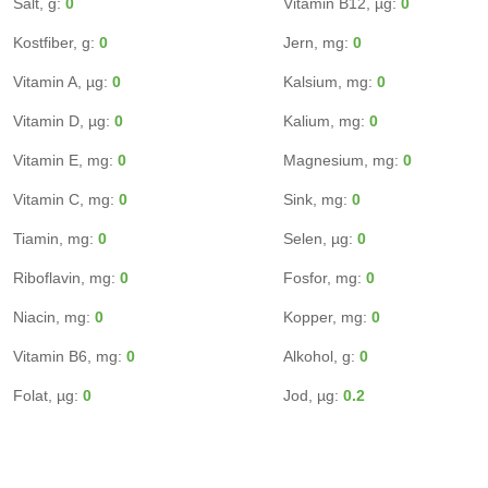
Salt, g:
0
Vitamin B12, µg:
0
Kostfiber, g:
0
Jern, mg:
0
Vitamin A, µg:
0
Kalsium, mg:
0
Vitamin D, µg:
0
Kalium, mg:
0
Vitamin E, mg:
0
Magnesium, mg:
0
Vitamin C, mg:
0
Sink, mg:
0
Tiamin, mg:
0
Selen, µg:
0
Riboflavin, mg:
0
Fosfor, mg:
0
Niacin, mg:
0
Kopper, mg:
0
Vitamin B6, mg:
0
Alkohol, g:
0
Folat, µg:
0
Jod, µg:
0.2