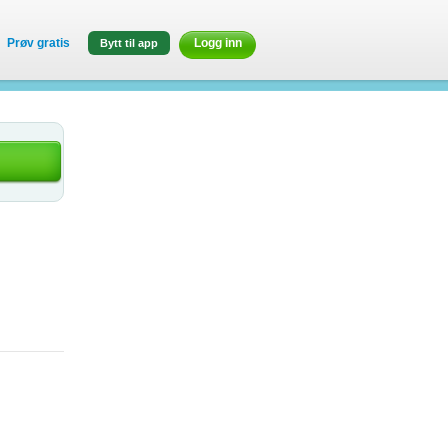
Prøv gratis
Logg inn
Bytt til app