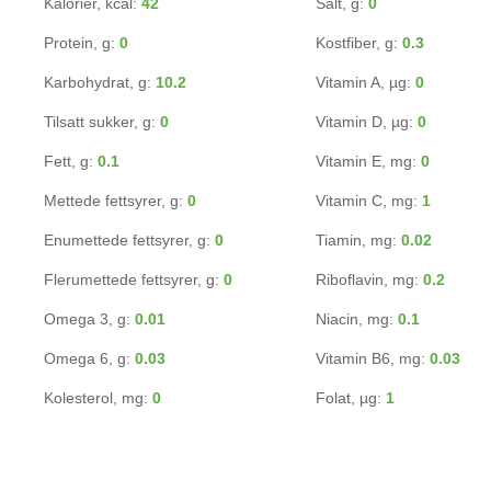
Kalorier, kcal:
42
Salt, g:
0
Protein, g:
0
Kostfiber, g:
0.3
Karbohydrat, g:
10.2
Vitamin A, µg:
0
Tilsatt sukker, g:
0
Vitamin D, µg:
0
Fett, g:
0.1
Vitamin E, mg:
0
Mettede fettsyrer, g:
0
Vitamin C, mg:
1
Enumettede fettsyrer, g:
0
Tiamin, mg:
0.02
Flerumettede fettsyrer, g:
0
Riboflavin, mg:
0.2
Omega 3, g:
0.01
Niacin, mg:
0.1
Omega 6, g:
0.03
Vitamin B6, mg:
0.03
Kolesterol, mg:
0
Folat, µg:
1