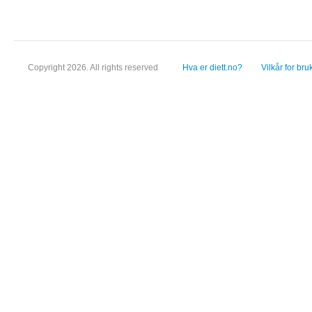
Copyright 2026. All rights reserved
Hva er diett.no?
Vilkår for bru