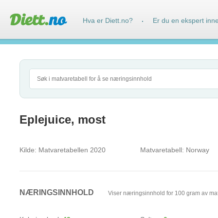
Hva er Diett.no?
Er du en ekspert inn
·
Eplejuice, most
Kilde:
Matvaretabellen 2020
Matvaretabell:
Norway
NÆRINGSINNHOLD
Viser næringsinnhold for 100 gram av ma