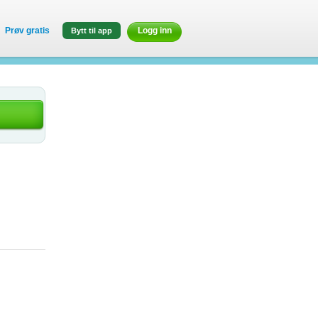
Prøv gratis
Logg inn
Bytt til app