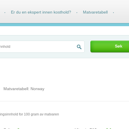
Er du en ekspert innen kosthold?
Matvaretabell
·
·
·
Søk
Matvaretabell:
Norway
ingsinnhold for 100 gram av matvaren