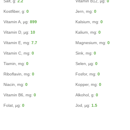
Salt, g:
2.2
Vitamin B12, µg:
0
Kostfiber, g:
0
Jern, mg:
0
Vitamin A, µg:
899
Kalsium, mg:
0
Vitamin D, µg:
10
Kalium, mg:
0
Vitamin E, mg:
7.7
Magnesium, mg:
0
Vitamin C, mg:
0
Sink, mg:
0
Tiamin, mg:
0
Selen, µg:
0
Riboflavin, mg:
0
Fosfor, mg:
0
Niacin, mg:
0
Kopper, mg:
0
Vitamin B6, mg:
0
Alkohol, g:
0
Folat, µg:
0
Jod, µg:
1.5