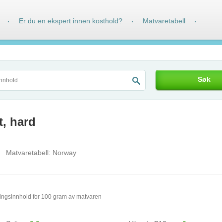
Er du en ekspert innen kosthold?
Matvaretabell
·
·
·
Søk
t, hard
Matvaretabell:
Norway
ingsinnhold for 100 gram av matvaren