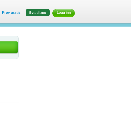
Prøv gratis
Logg inn
Bytt til app