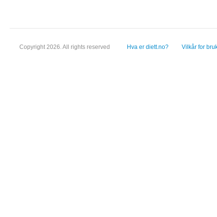
Copyright 2026. All rights reserved
Hva er diett.no?
Vilkår for bru