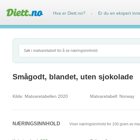
Hva er Diett.no?
Er du en ekspert inn
·
Smågodt, blandet, uten sjokolade
Kilde:
Matvaretabellen 2020
Matvaretabell:
Norway
NÆRINGSINNHOLD
Viser næringsinnhold for 100 gram av ma