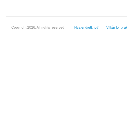
Copyright 2026. All rights reserved
Hva er diett.no?
Vilkår for bru