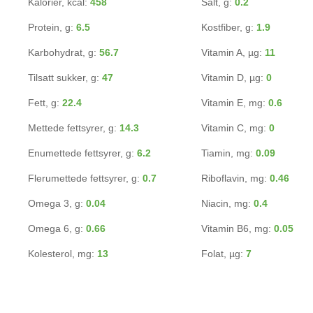
Kalorier, kcal:
458
Salt, g:
0.2
Protein, g:
6.5
Kostfiber, g:
1.9
Karbohydrat, g:
56.7
Vitamin A, µg:
11
Tilsatt sukker, g:
47
Vitamin D, µg:
0
Fett, g:
22.4
Vitamin E, mg:
0.6
Mettede fettsyrer, g:
14.3
Vitamin C, mg:
0
Enumettede fettsyrer, g:
6.2
Tiamin, mg:
0.09
Flerumettede fettsyrer, g:
0.7
Riboflavin, mg:
0.46
Omega 3, g:
0.04
Niacin, mg:
0.4
Omega 6, g:
0.66
Vitamin B6, mg:
0.05
Kolesterol, mg:
13
Folat, µg:
7