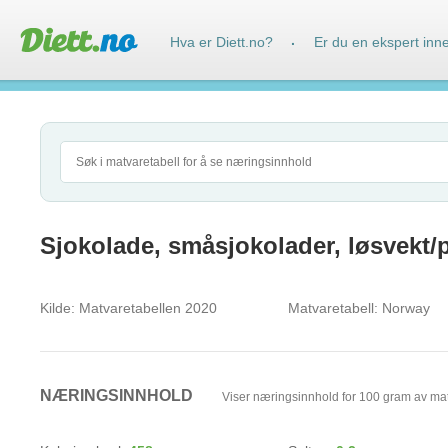
Hva er Diett.no?
Er du en ekspert inn
·
Sjokolade, småsjokolader, løsvekt/
Kilde:
Matvaretabellen 2020
Matvaretabell:
Norway
NÆRINGSINNHOLD
Viser næringsinnhold for 100 gram av ma