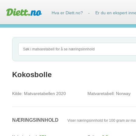
Hva er Diett.no?
Er du en ekspert inn
·
Kokosbolle
Kilde:
Matvaretabellen 2020
Matvaretabell:
Norway
NÆRINGSINNHOLD
Viser næringsinnhold for 100 gram av ma