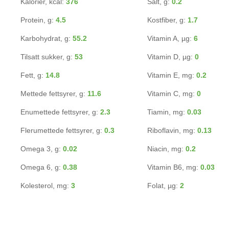
Kalorier, kcal:
376
Salt, g:
0.2
Protein, g:
4.5
Kostfiber, g:
1.7
Karbohydrat, g:
55.2
Vitamin A, µg:
6
Tilsatt sukker, g:
53
Vitamin D, µg:
0
Fett, g:
14.8
Vitamin E, mg:
0.2
Mettede fettsyrer, g:
11.6
Vitamin C, mg:
0
Enumettede fettsyrer, g:
2.3
Tiamin, mg:
0.03
Flerumettede fettsyrer, g:
0.3
Riboflavin, mg:
0.13
Omega 3, g:
0.02
Niacin, mg:
0.2
Omega 6, g:
0.38
Vitamin B6, mg:
0.03
Kolesterol, mg:
3
Folat, µg:
2