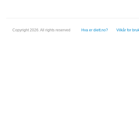
Copyright 2026. All rights reserved
Hva er diett.no?
Vilkår for bru