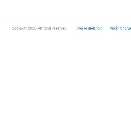
Copyright 2026. All rights reserved
Hva er diett.no?
Vilkår for bru