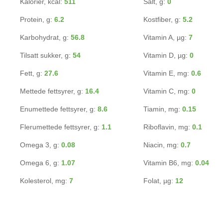
Kalorier, kcal:
511
Salt, g:
0
Protein, g:
6.2
Kostfiber, g:
5.2
Karbohydrat, g:
56.8
Vitamin A, µg:
7
Tilsatt sukker, g:
54
Vitamin D, µg:
0
Fett, g:
27.6
Vitamin E, mg:
0.6
Mettede fettsyrer, g:
16.4
Vitamin C, mg:
0
Enumettede fettsyrer, g:
8.6
Tiamin, mg:
0.15
Flerumettede fettsyrer, g:
1.1
Riboflavin, mg:
0.1
Omega 3, g:
0.08
Niacin, mg:
0.7
Omega 6, g:
1.07
Vitamin B6, mg:
0.04
Kolesterol, mg:
7
Folat, µg:
12