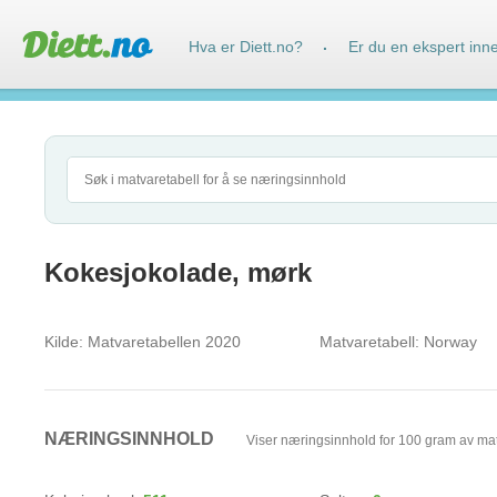
Hva er Diett.no?
Er du en ekspert inn
·
Kokesjokolade, mørk
Kilde:
Matvaretabellen 2020
Matvaretabell:
Norway
NÆRINGSINNHOLD
Viser næringsinnhold for 100 gram av ma