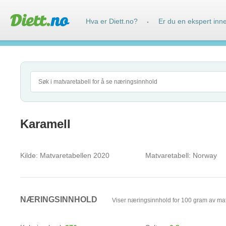
Hva er Diett.no?
Er du en ekspert inn
·
Karamell
Kilde:
Matvaretabellen 2020
Matvaretabell:
Norway
NÆRINGSINNHOLD
Viser næringsinnhold for 100 gram av ma