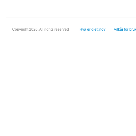
Copyright 2026. All rights reserved
Hva er diett.no?
Vilkår for bru