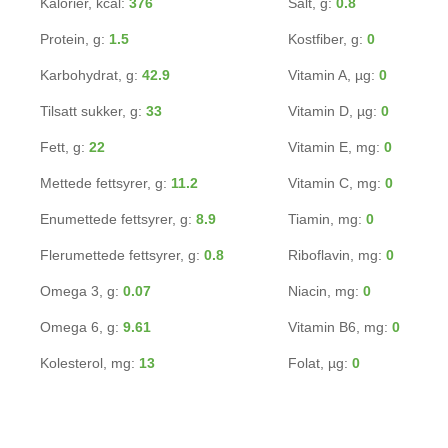
Kalorier, kcal:
376
Salt, g:
0.8
Protein, g:
1.5
Kostfiber, g:
0
Karbohydrat, g:
42.9
Vitamin A, µg:
0
Tilsatt sukker, g:
33
Vitamin D, µg:
0
Fett, g:
22
Vitamin E, mg:
0
Mettede fettsyrer, g:
11.2
Vitamin C, mg:
0
Enumettede fettsyrer, g:
8.9
Tiamin, mg:
0
Flerumettede fettsyrer, g:
0.8
Riboflavin, mg:
0
Omega 3, g:
0.07
Niacin, mg:
0
Omega 6, g:
9.61
Vitamin B6, mg:
0
Kolesterol, mg:
13
Folat, µg:
0