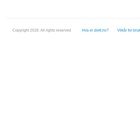
Copyright 2026. All rights reserved
Hva er diett.no?
Vilkår for bru