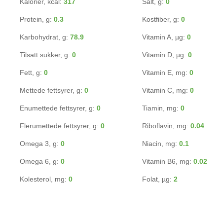
Kalorier, kcal:
317
Salt, g:
0
Protein, g:
0.3
Kostfiber, g:
0
Karbohydrat, g:
78.9
Vitamin A, µg:
0
Tilsatt sukker, g:
0
Vitamin D, µg:
0
Fett, g:
0
Vitamin E, mg:
0
Mettede fettsyrer, g:
0
Vitamin C, mg:
0
Enumettede fettsyrer, g:
0
Tiamin, mg:
0
Flerumettede fettsyrer, g:
0
Riboflavin, mg:
0.04
Omega 3, g:
0
Niacin, mg:
0.1
Omega 6, g:
0
Vitamin B6, mg:
0.02
Kolesterol, mg:
0
Folat, µg:
2