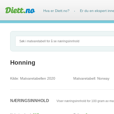
Hva er Diett.no?
Er du en ekspert inn
·
Honning
Kilde:
Matvaretabellen 2020
Matvaretabell:
Norway
NÆRINGSINNHOLD
Viser næringsinnhold for 100 gram av ma