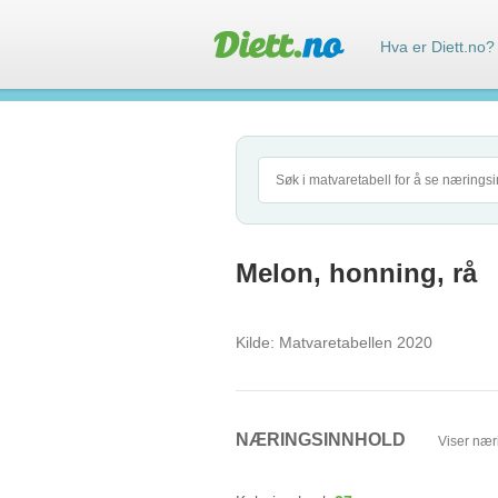
Hva er Diett.no?
Melon, honning, rå
Kilde:
Matvaretabellen 2020
NÆRINGSINNHOLD
Viser nær