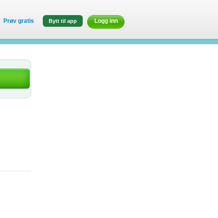
Prøv gratis
Logg inn
Bytt til app