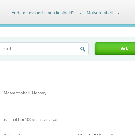
Er du en ekspert innen kosthold?
Matvaretabell
·
·
·
Søk
Matvaretabell:
Norway
ingsinnhold for 100 gram av matvaren