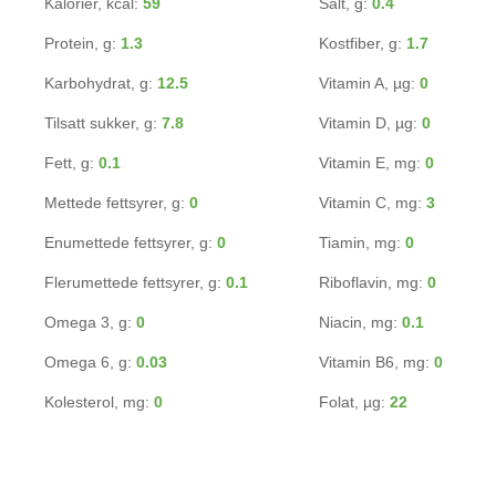
Kalorier, kcal:
59
Salt, g:
0.4
Protein, g:
1.3
Kostfiber, g:
1.7
Karbohydrat, g:
12.5
Vitamin A, µg:
0
Tilsatt sukker, g:
7.8
Vitamin D, µg:
0
Fett, g:
0.1
Vitamin E, mg:
0
Mettede fettsyrer, g:
0
Vitamin C, mg:
3
Enumettede fettsyrer, g:
0
Tiamin, mg:
0
Flerumettede fettsyrer, g:
0.1
Riboflavin, mg:
0
Omega 3, g:
0
Niacin, mg:
0.1
Omega 6, g:
0.03
Vitamin B6, mg:
0
Kolesterol, mg:
0
Folat, µg:
22