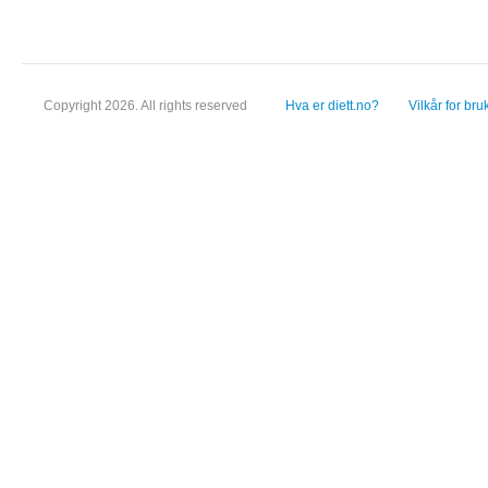
Copyright 2026. All rights reserved
Hva er diett.no?
Vilkår for bru