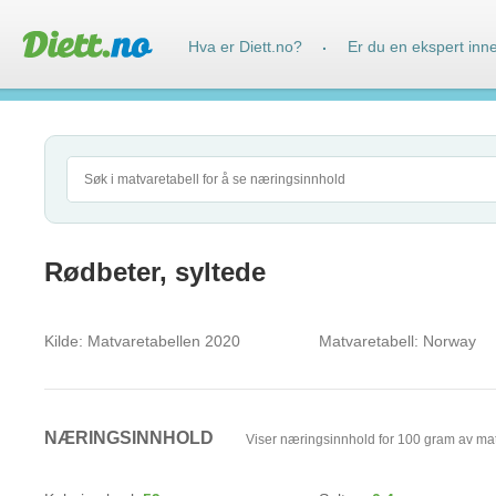
Hva er Diett.no?
Er du en ekspert inn
·
Rødbeter, syltede
Kilde:
Matvaretabellen 2020
Matvaretabell:
Norway
NÆRINGSINNHOLD
Viser næringsinnhold for 100 gram av ma