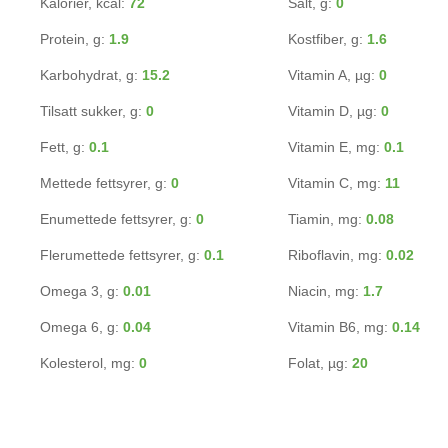
Kalorier, kcal:
72
Salt, g:
0
Protein, g:
1.9
Kostfiber, g:
1.6
Karbohydrat, g:
15.2
Vitamin A, µg:
0
Tilsatt sukker, g:
0
Vitamin D, µg:
0
Fett, g:
0.1
Vitamin E, mg:
0.1
Mettede fettsyrer, g:
0
Vitamin C, mg:
11
Enumettede fettsyrer, g:
0
Tiamin, mg:
0.08
Flerumettede fettsyrer, g:
0.1
Riboflavin, mg:
0.02
Omega 3, g:
0.01
Niacin, mg:
1.7
Omega 6, g:
0.04
Vitamin B6, mg:
0.14
Kolesterol, mg:
0
Folat, µg:
20