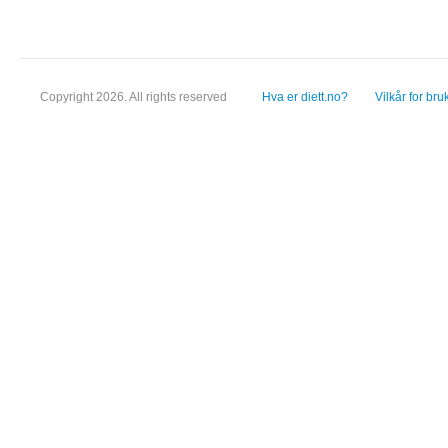
Copyright 2026. All rights reserved
Hva er diett.no?
Vilkår for bru