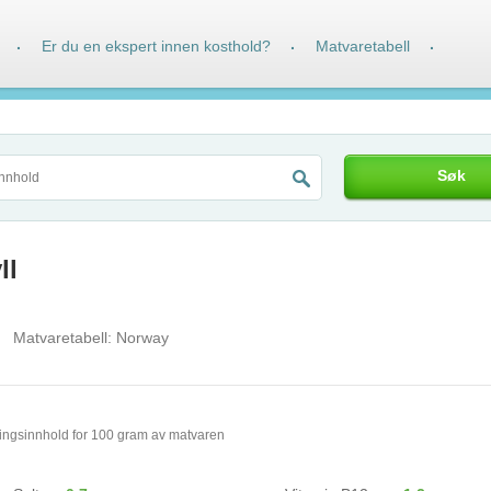
Er du en ekspert innen kosthold?
Matvaretabell
·
·
·
Søk
ll
Matvaretabell:
Norway
ingsinnhold for 100 gram av matvaren