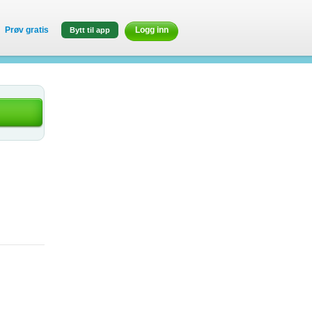
Prøv gratis
Logg inn
Bytt til app