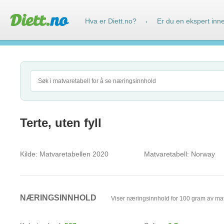
Hva er Diett.no?
Er du en ekspert inn
·
Terte, uten fyll
Kilde:
Matvaretabellen 2020
Matvaretabell:
Norway
NÆRINGSINNHOLD
Viser næringsinnhold for 100 gram av ma