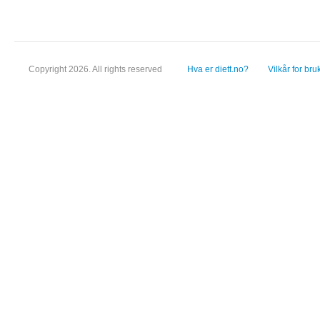
Copyright 2026. All rights reserved
Hva er diett.no?
Vilkår for bru