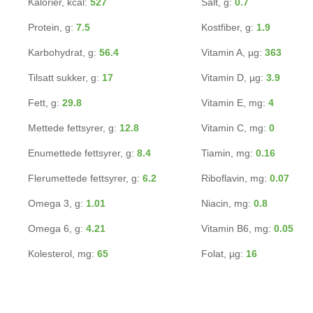
Kalorier, kcal:
527
Salt, g:
0.7
Protein, g:
7.5
Kostfiber, g:
1.9
Karbohydrat, g:
56.4
Vitamin A, µg:
363
Tilsatt sukker, g:
17
Vitamin D, µg:
3.9
Fett, g:
29.8
Vitamin E, mg:
4
Mettede fettsyrer, g:
12.8
Vitamin C, mg:
0
Enumettede fettsyrer, g:
8.4
Tiamin, mg:
0.16
Flerumettede fettsyrer, g:
6.2
Riboflavin, mg:
0.07
Omega 3, g:
1.01
Niacin, mg:
0.8
Omega 6, g:
4.21
Vitamin B6, mg:
0.05
Kolesterol, mg:
65
Folat, µg:
16