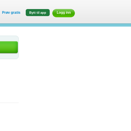
Prøv gratis
Logg inn
Bytt til app