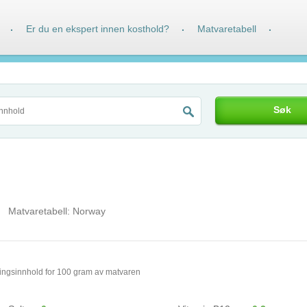
Er du en ekspert innen kosthold?
Matvaretabell
·
·
·
Søk
Matvaretabell:
Norway
ingsinnhold for 100 gram av matvaren