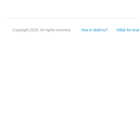
Copyright 2026. All rights reserved
Hva er diett.no?
Vilkår for bru