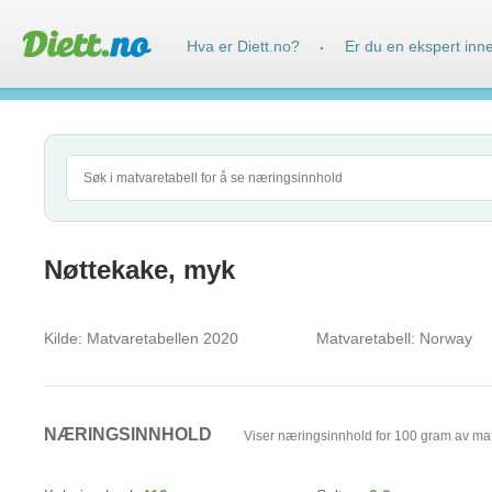
Hva er Diett.no?
Er du en ekspert inn
·
Nøttekake, myk
Kilde:
Matvaretabellen 2020
Matvaretabell:
Norway
NÆRINGSINNHOLD
Viser næringsinnhold for 100 gram av ma