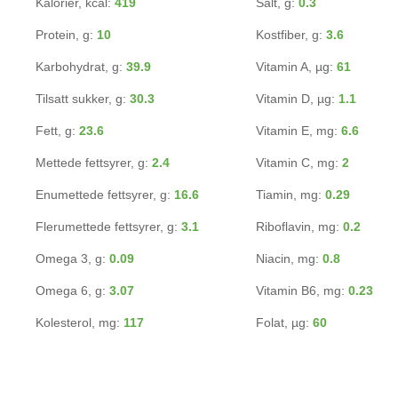
Kalorier, kcal:
419
Salt, g:
0.3
Protein, g:
10
Kostfiber, g:
3.6
Karbohydrat, g:
39.9
Vitamin A, µg:
61
Tilsatt sukker, g:
30.3
Vitamin D, µg:
1.1
Fett, g:
23.6
Vitamin E, mg:
6.6
Mettede fettsyrer, g:
2.4
Vitamin C, mg:
2
Enumettede fettsyrer, g:
16.6
Tiamin, mg:
0.29
Flerumettede fettsyrer, g:
3.1
Riboflavin, mg:
0.2
Omega 3, g:
0.09
Niacin, mg:
0.8
Omega 6, g:
3.07
Vitamin B6, mg:
0.23
Kolesterol, mg:
117
Folat, µg:
60