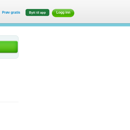
Prøv gratis
Logg inn
Bytt til app