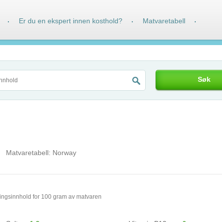
Er du en ekspert innen kosthold?
Matvaretabell
·
·
·
Søk
Matvaretabell:
Norway
ingsinnhold for 100 gram av matvaren