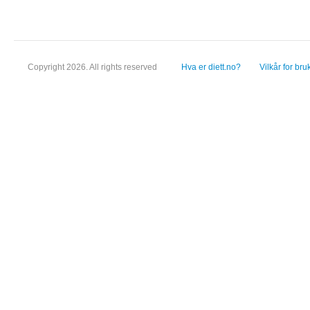
Copyright 2026. All rights reserved
Hva er diett.no?
Vilkår for bru