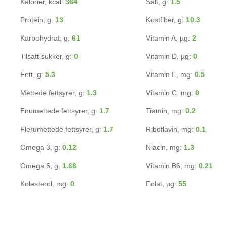
Kalorier, kcal:
364
Salt, g:
1.5
Protein, g:
13
Kostfiber, g:
10.3
Karbohydrat, g:
61
Vitamin A, µg:
2
Tilsatt sukker, g:
0
Vitamin D, µg:
0
Fett, g:
5.3
Vitamin E, mg:
0.5
Mettede fettsyrer, g:
1.3
Vitamin C, mg:
0
Enumettede fettsyrer, g:
1.7
Tiamin, mg:
0.2
Flerumettede fettsyrer, g:
1.7
Riboflavin, mg:
0.1
Omega 3, g:
0.12
Niacin, mg:
1.3
Omega 6, g:
1.68
Vitamin B6, mg:
0.21
Kolesterol, mg:
0
Folat, µg:
55