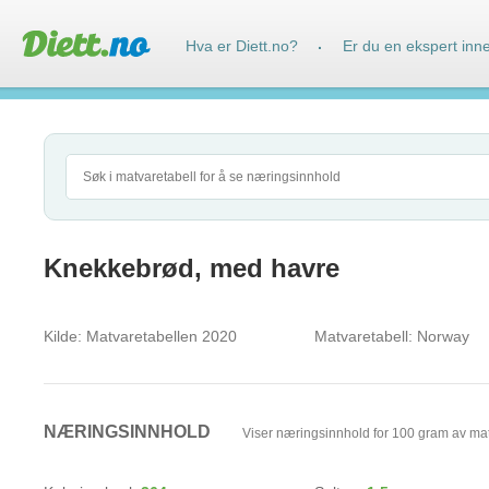
Hva er Diett.no?
Er du en ekspert inn
·
Knekkebrød, med havre
Kilde:
Matvaretabellen 2020
Matvaretabell:
Norway
NÆRINGSINNHOLD
Viser næringsinnhold for 100 gram av ma