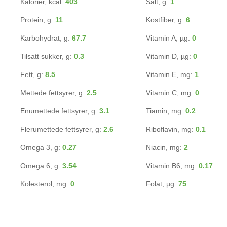
Kalorier, kcal:
403
Salt, g:
1
Protein, g:
11
Kostfiber, g:
6
Karbohydrat, g:
67.7
Vitamin A, µg:
0
Tilsatt sukker, g:
0.3
Vitamin D, µg:
0
Fett, g:
8.5
Vitamin E, mg:
1
Mettede fettsyrer, g:
2.5
Vitamin C, mg:
0
Enumettede fettsyrer, g:
3.1
Tiamin, mg:
0.2
Flerumettede fettsyrer, g:
2.6
Riboflavin, mg:
0.1
Omega 3, g:
0.27
Niacin, mg:
2
Omega 6, g:
3.54
Vitamin B6, mg:
0.17
Kolesterol, mg:
0
Folat, µg:
75