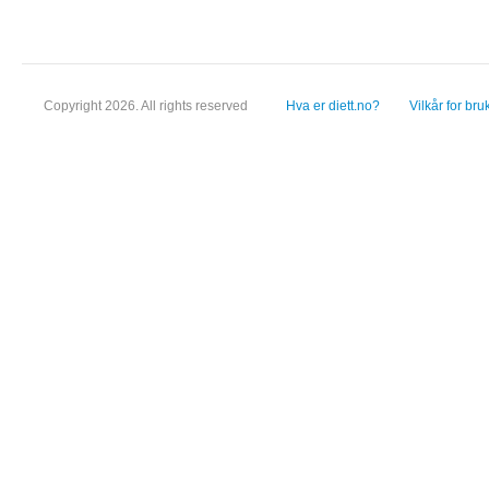
Copyright 2026. All rights reserved
Hva er diett.no?
Vilkår for bru