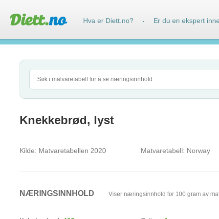
Hva er Diett.no?
Er du en ekspert inn
·
Knekkebrød, lyst
Kilde:
Matvaretabellen 2020
Matvaretabell:
Norway
NÆRINGSINNHOLD
Viser næringsinnhold for 100 gram av ma