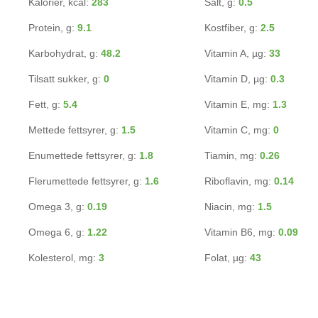
Kalorier, kcal:
283
Salt, g:
0.5
Protein, g:
9.1
Kostfiber, g:
2.5
Karbohydrat, g:
48.2
Vitamin A, µg:
33
Tilsatt sukker, g:
0
Vitamin D, µg:
0.3
Fett, g:
5.4
Vitamin E, mg:
1.3
Mettede fettsyrer, g:
1.5
Vitamin C, mg:
0
Enumettede fettsyrer, g:
1.8
Tiamin, mg:
0.26
Flerumettede fettsyrer, g:
1.6
Riboflavin, mg:
0.14
Omega 3, g:
0.19
Niacin, mg:
1.5
Omega 6, g:
1.22
Vitamin B6, mg:
0.09
Kolesterol, mg:
3
Folat, µg:
43