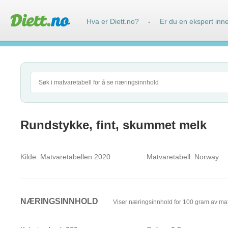
Hva er Diett.no?
Er du en ekspert inn
·
Rundstykke, fint, skummet melk
Kilde:
Matvaretabellen 2020
Matvaretabell:
Norway
NÆRINGSINNHOLD
Viser næringsinnhold for 100 gram av ma