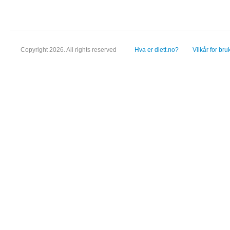
Copyright 2026. All rights reserved
Hva er diett.no?
Vilkår for bru