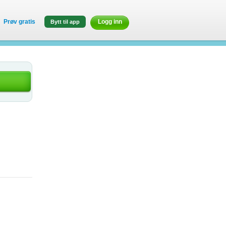
Prøv gratis
Logg inn
Bytt til app