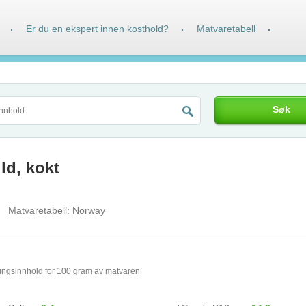
Er du en ekspert innen kosthold?
Matvaretabell
·
·
·
Søk
ild, kokt
Matvaretabell:
Norway
ingsinnhold for 100 gram av matvaren