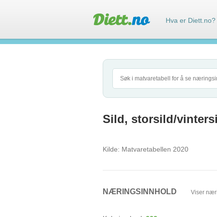
Hva er Diett.no?
Sild, storsild/vinters
Kilde:
Matvaretabellen 2020
NÆRINGSINNHOLD
Viser nær