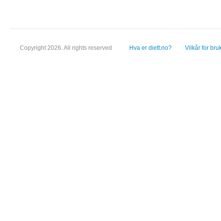
Copyright 2026. All rights reserved
Hva er diett.no?
Vilkår for bru