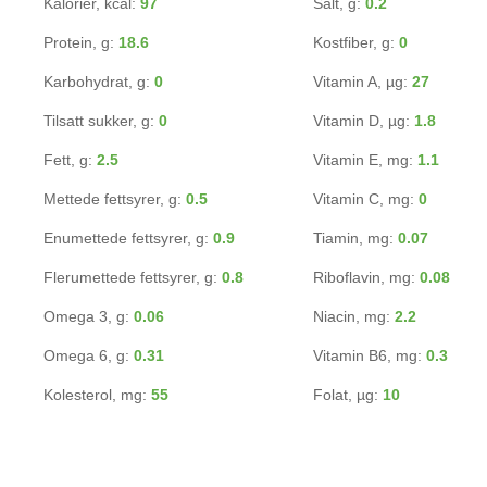
Kalorier, kcal:
97
Salt, g:
0.2
Protein, g:
18.6
Kostfiber, g:
0
Karbohydrat, g:
0
Vitamin A, µg:
27
Tilsatt sukker, g:
0
Vitamin D, µg:
1.8
Fett, g:
2.5
Vitamin E, mg:
1.1
Mettede fettsyrer, g:
0.5
Vitamin C, mg:
0
Enumettede fettsyrer, g:
0.9
Tiamin, mg:
0.07
Flerumettede fettsyrer, g:
0.8
Riboflavin, mg:
0.08
Omega 3, g:
0.06
Niacin, mg:
2.2
Omega 6, g:
0.31
Vitamin B6, mg:
0.3
Kolesterol, mg:
55
Folat, µg:
10