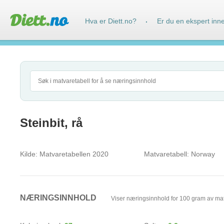
Hva er Diett.no?
Er du en ekspert inn
·
Steinbit, rå
Kilde:
Matvaretabellen 2020
Matvaretabell:
Norway
NÆRINGSINNHOLD
Viser næringsinnhold for 100 gram av ma