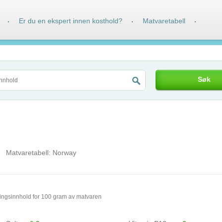
Er du en ekspert innen kosthold?
Matvaretabell
·
·
·
Søk
Matvaretabell:
Norway
ingsinnhold for 100 gram av matvaren