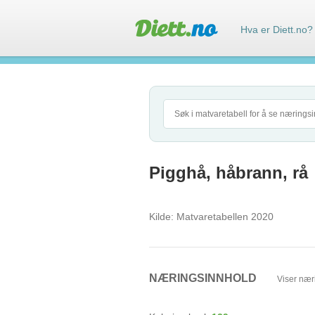
Hva er Diett.no?
Pigghå, håbrann, rå
Kilde:
Matvaretabellen 2020
NÆRINGSINNHOLD
Viser nær