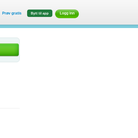
Prøv gratis
Logg inn
Bytt til app