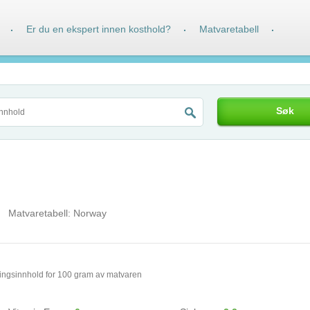
Er du en ekspert innen kosthold?
Matvaretabell
·
·
·
Søk
Matvaretabell:
Norway
ingsinnhold for 100 gram av matvaren