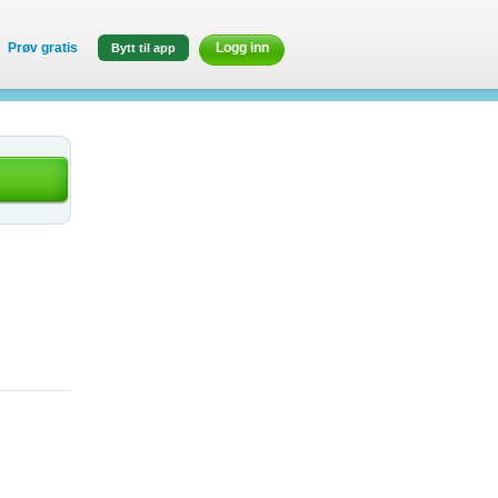
Prøv gratis
Logg inn
Bytt til app