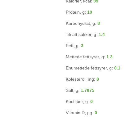
Kalorier, kcal:
99
Protein, g:
10
Karbohydrat, g:
8
Tilsatt sukker, g:
1.4
Fett, g:
3
Mettede fettsyrer, g:
1.3
Enumettede fettsyrer, g:
0.1
Kolesterol, mg:
8
Salt, g:
1.7675
Kostfiber, g:
0
Vitamin D, µg:
0