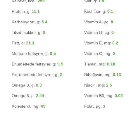
Kalorier, kcal:
258
Salt, g:
1.8
Protein, g:
11.1
Kostfiber, g:
0.1
Karbohydrat, g:
5.4
Vitamin A, µg:
8
Tilsatt sukker, g:
0
Vitamin D, µg:
0
Fett, g:
21.3
Vitamin E, mg:
0.2
Mettede fettsyrer, g:
9.5
Vitamin C, mg:
0
Enumettede fettsyrer, g:
9.5
Tiamin, mg:
0.18
Flerumettede fettsyrer, g:
2
Riboflavin, mg:
0.13
Omega 3, g:
0.3
Niacin, mg:
2.5
Omega 6, g:
2.44
Vitamin B6, mg:
0.02
Kolesterol, mg:
45
Folat, µg:
3