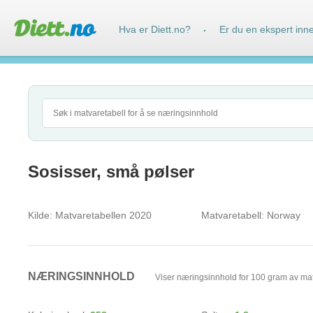
Hva er Diett.no?
Er du en ekspert inn
·
Sosisser, små pølser
Kilde:
Matvaretabellen 2020
Matvaretabell:
Norway
NÆRINGSINNHOLD
Viser næringsinnhold for 100 gram av ma