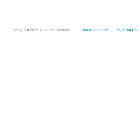
Copyright 2026. All rights reserved
Hva er diett.no?
Vilkår for bru