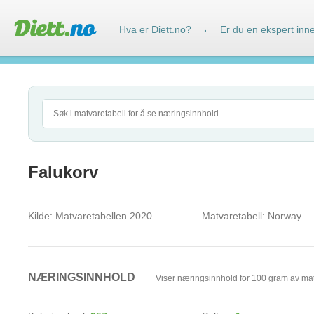
Hva er Diett.no?
Er du en ekspert inn
·
Falukorv
Kilde:
Matvaretabellen 2020
Matvaretabell:
Norway
NÆRINGSINNHOLD
Viser næringsinnhold for 100 gram av ma