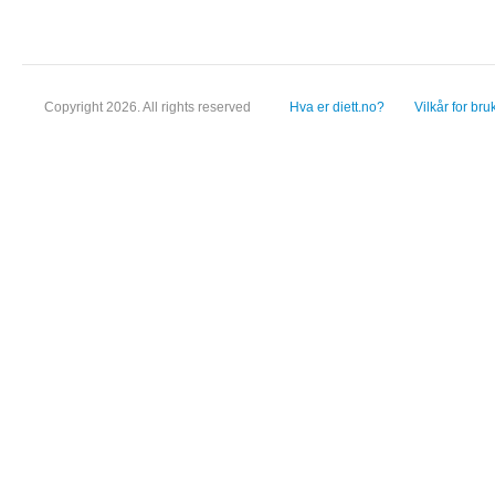
Copyright 2026. All rights reserved
Hva er diett.no?
Vilkår for bru