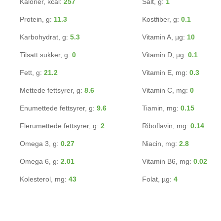
Kalorier, kcal:
257
Salt, g:
1
Protein, g:
11.3
Kostfiber, g:
0.1
Karbohydrat, g:
5.3
Vitamin A, µg:
10
Tilsatt sukker, g:
0
Vitamin D, µg:
0.1
Fett, g:
21.2
Vitamin E, mg:
0.3
Mettede fettsyrer, g:
8.6
Vitamin C, mg:
0
Enumettede fettsyrer, g:
9.6
Tiamin, mg:
0.15
Flerumettede fettsyrer, g:
2
Riboflavin, mg:
0.14
Omega 3, g:
0.27
Niacin, mg:
2.8
Omega 6, g:
2.01
Vitamin B6, mg:
0.02
Kolesterol, mg:
43
Folat, µg:
4