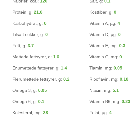
Kalorier, kcal:
120
Salt, g:
0.1
Protein, g:
21.8
Kostfiber, g:
0
Karbohydrat, g:
0
Vitamin A, µg:
4
Tilsatt sukker, g:
0
Vitamin D, µg:
0
Fett, g:
3.7
Vitamin E, mg:
0.3
Mettede fettsyrer, g:
1.6
Vitamin C, mg:
0
Enumettede fettsyrer, g:
1.4
Tiamin, mg:
0.05
Flerumettede fettsyrer, g:
0.2
Riboflavin, mg:
0.18
Omega 3, g:
0.05
Niacin, mg:
5.1
Omega 6, g:
0.1
Vitamin B6, mg:
0.23
Kolesterol, mg:
38
Folat, µg:
4