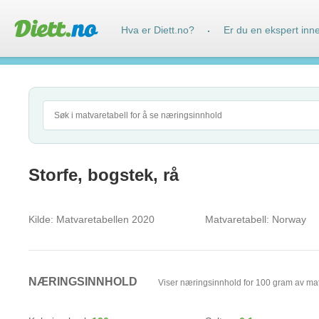
Hva er Diett.no?
Er du en ekspert inn
·
Storfe, bogstek, rå
Kilde:
Matvaretabellen 2020
Matvaretabell:
Norway
NÆRINGSINNHOLD
Viser næringsinnhold for 100 gram av ma