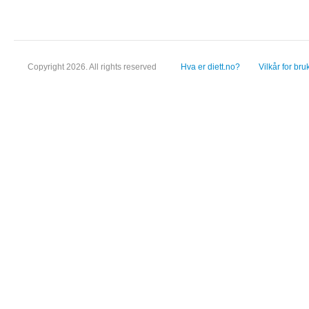
Copyright 2026. All rights reserved
Hva er diett.no?
Vilkår for bru