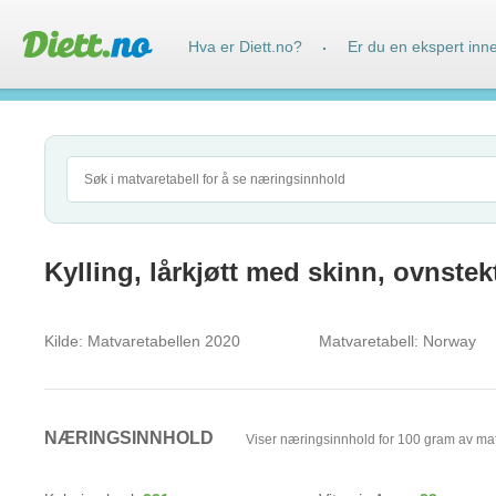
Hva er Diett.no?
Er du en ekspert inn
·
Kylling, lårkjøtt med skinn, ovnstek
Kilde:
Matvaretabellen 2020
Matvaretabell:
Norway
NÆRINGSINNHOLD
Viser næringsinnhold for 100 gram av ma