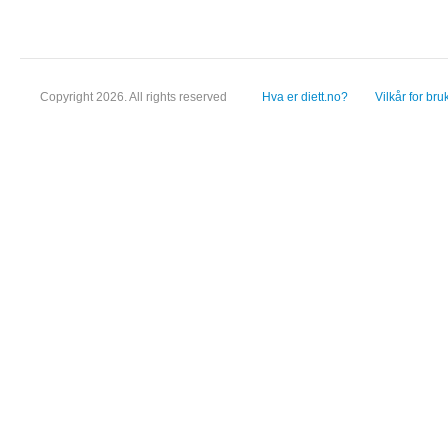
Copyright 2026. All rights reserved
Hva er diett.no?
Vilkår for bru