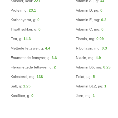
Kalorier, kcal:
221
Vitamin A, µg:
33
Protein, g:
23.1
Vitamin D, µg:
0
Karbohydrat, g:
0
Vitamin E, mg:
0.2
Tilsatt sukker, g:
0
Vitamin C, mg:
0
Fett, g:
14.3
Tiamin, mg:
0.09
Mettede fettsyrer, g:
4.4
Riboflavin, mg:
0.3
Enumettede fettsyrer, g:
6.6
Niacin, mg:
4.9
Flerumettede fettsyrer, g:
2
Vitamin B6, mg:
0.23
Kolesterol, mg:
138
Folat, µg:
5
Salt, g:
1.25
Vitamin B12, µg:
1
Kostfiber, g:
0
Jern, mg:
1